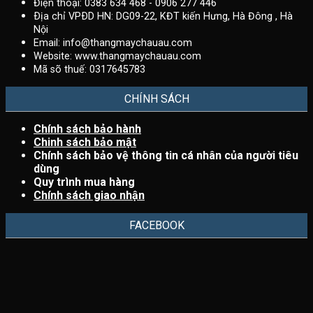
Điện thoại: 0383 634 468 - 0906 277 446
Ðịa chỉ VPÐD HN: DG09-22, KĐT kiến Hưng, Hà Đông , Hà
Nội
Email:
info@thangmaychauau.com
Website:
www.thangmaychauau.com
Mã sõ thuế:
0317645783
CHÍNH SÁCH
Chính sách bảo hành
Chinh sách bảo mật
Chính sách bảo vệ thông tin cá nhân của người tiêu
dùng
Quy trình mua hàng
Chính sách giao nhận
FACEBOOK