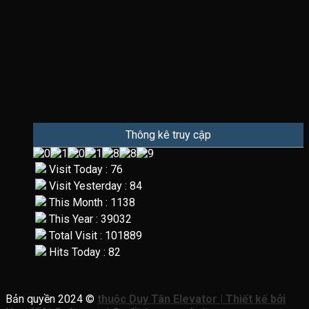
Thông kê truy cập
Visit Today : 76
Visit Yesterday : 84
This Month : 1138
This Year : 39032
Total Visit : 101889
Hits Today : 82
Bản quyền 2024 ©
thuộc Duy Tân Elevator | Thiết kế bởi