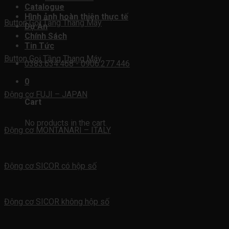
Catalogue
Hình ảnh hoàn thiện thực tế
Button Gọi Tầng Thang Máy
Dự Án
Chính Sách
Tin Tức
Button Gọi Tầng Thang Máy
0383.634.468 - 0906.277.446
0
Động cơ FUJI – JAPAN
Cart
No products in the cart.
Động cơ MONTANARI – ITALY
Động cơ SICOR có hộp số
Động cơ SICOR không hộp số