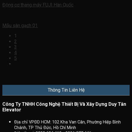
Động cơ thang máy FUJI Hàn Quốc
Mẫu sàn gạch 01
1
2
3
4
5
Thông Tin Liên Hệ
Công Ty TNHH Công Nghệ Thiết Bị Và Xây Dựng Duy Tân
Elevator
Ðịa chỉ VPÐD HCM: 102 Kha Van Cân, Phường Hiệp Bình
Chánh, TP Thủ Ðức, Hồ Chí Minh