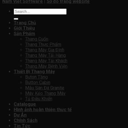
Nam Việt Software
|
Sơ đồ trang website
Search
for:
Trang Chủ
Giới Thiệu
Sản Phẩm
Thang Cuốn
Thang Thực Phẩm
Thang Máy Gia Đình
Thang Máy Tải Hàng
Thang Máy Tải Khách
Thang Máy Bệnh Viện
Thiết Bị Thang Máy
Buton Tầng
Button Cabin
Mẫu Sàn Đá Granite
Máy Kéo Thang Máy
Tủ Điều Khiển
Catalogue
Hình ảnh hoàn thiện thực tế
Dự Án
Chính Sách
Tin Tức