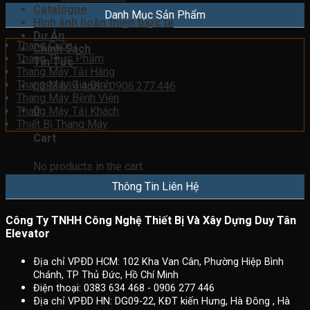
Catalogue
Danh Mục Sản Phẩm
Hình ảnh hoàn thiện thực tế
Dự Án
Thang Cuốn
Chính Sách
Thang Thực Phẩm
Tin Tức
Thang Máy Tải Hàng
Thang Máy Gia Đình
0383.634.468 - 0906.277.446
Thang Máy Bệnh Viện
0
Thang Máy Tải Khách
Thiết Bị Thang Máy
Cart
No products in the cart.
Thông Tin Liên Hệ
Công Ty TNHH Công Nghệ Thiết Bị Và Xây Dựng Duy Tân
Elevator
Ðịa chỉ VPÐD HCM: 102 Kha Van Cân, Phường Hiệp Bình
Chánh, TP Thủ Ðức, Hồ Chí Minh
Điện thoại: 0383 634 468 - 0906 277 446
Ðịa chỉ VPÐD HN: DG09-22, KĐT kiến Hưng, Hà Đông , Hà