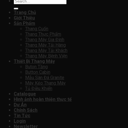
Search
for:
Trang Chủ
Giới Thiệu
Sản Phẩm
Thang Cuốn
Thang Thực Phẩm
Thang Máy Gia Đình
Thang Máy Tải Hàng
Thang Máy Tải Khách
Thang Máy Bệnh Viện
Thiết Bị Thang Máy
Buton Tầng
Button Cabin
Mẫu Sàn Đá Granite
Máy Kéo Thang Máy
Tủ Điều Khiển
Catalogue
Hình ảnh hoàn thiện thực tế
Dự Án
Chính Sách
Tin Tức
Login
Newsletter