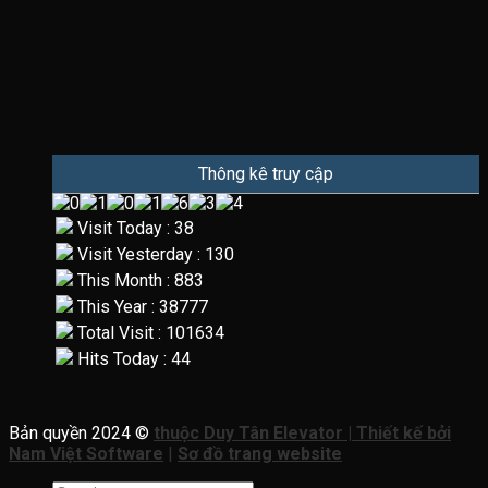
Thông kê truy cập
Visit Today : 38
Visit Yesterday : 130
This Month : 883
This Year : 38777
Total Visit : 101634
Hits Today : 44
Bản quyền 2024 ©
thuộc Duy Tân Elevator | Thiết kế bởi
Nam Việt Software
|
Sơ đồ trang website