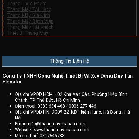
Thang Thực Phẩm
Thang Máy Tải Hàng
Thang Máy Gia Đình
Thang Máy Bệnh Viện
Thang Máy Tải Khách
Thiết Bị Thang Máy
Thông Tin Liên Hệ
Công Ty TNHH Công Nghệ Thiết Bị Và Xây Dựng Duy Tân
Elevator
Ðịa chỉ VPÐD HCM: 102 Kha Van Cân, Phường Hiệp Bình
Chánh, TP Thủ Ðức, Hồ Chí Minh
Điện thoại: 0383 634 468 - 0906 277 446
Ðịa chỉ VPÐD HN: DG09-22, KĐT kiến Hưng, Hà Đông , Hà
Nội
Email:
info@thangmaychauau.com
Website:
www.thangmaychauau.com
Mã sõ thuế:
0317645783