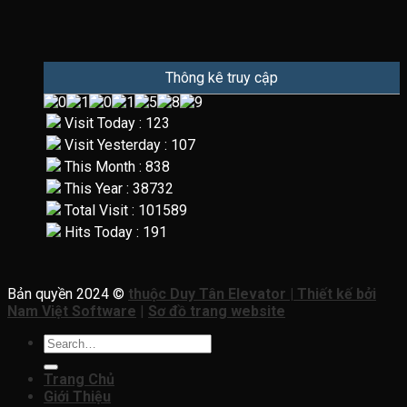
Thông kê truy cập
Visit Today : 123
Visit Yesterday : 107
This Month : 838
This Year : 38732
Total Visit : 101589
Hits Today : 191
Bản quyền 2024 ©
thuộc Duy Tân Elevator | Thiết kế bởi
Nam Việt Software
|
Sơ đồ trang website
Search
for:
Trang Chủ
Giới Thiệu