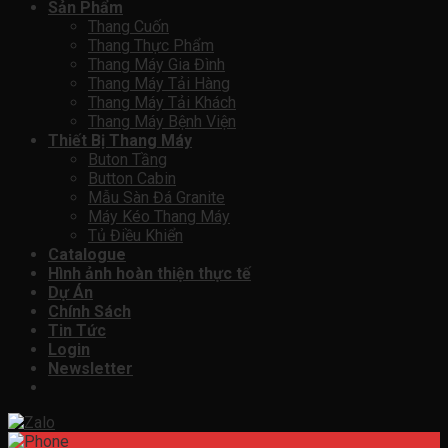
Sản Phẩm
Thang Cuốn
Thang Thực Phẩm
Thang Máy Gia Đình
Thang Máy Tải Hàng
Thang Máy Tải Khách
Thang Máy Bệnh Viện
Thiết Bị Thang Máy
Buton Tầng
Button Cabin
Mẫu Sàn Đá Granite
Máy Kéo Thang Máy
Tủ Điều Khiển
Catalogue
Hình ảnh hoàn thiện thực tế
Dự Án
Chính Sách
Tin Tức
Login
Newsletter