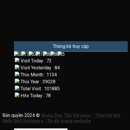
Thông kê truy cập
Visit Today : 72
Visit Yesterday : 84
This Month : 1134
This Year : 39028
Total Visit : 101885
Hits Today : 78
Bản quyền 2024 ©
thuộc Duy Tân Elevator | Thiết kế bởi
Nam Việt Software
|
Sơ đồ trang website