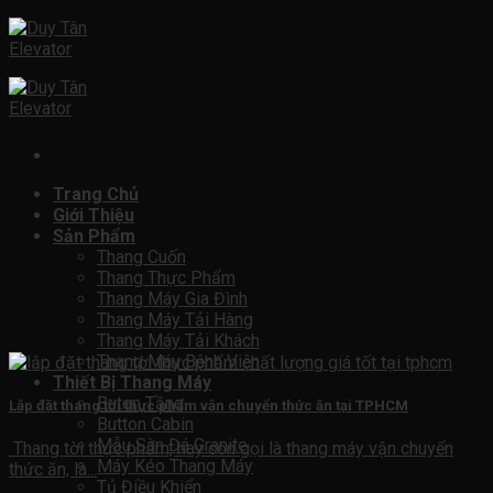
Skip
to
content
Trang Chủ
Giới Thiệu
Sản Phẩm
Thang Cuốn
Thang Thực Phẩm
Thang Máy Gia Đình
Thang Máy Tải Hàng
Thang Máy Tải Khách
Thang Máy Bệnh Viện
Thiết Bị Thang Máy
Buton Tầng
Lắp đặt thang tời thực phẩm vận chuyển thức ăn tại TPHCM
Button Cabin
Mẫu Sàn Đá Granite
Thang tời thực phẩm, hay còn gọi là thang máy vận chuyển
Máy Kéo Thang Máy
thức ăn, là...
Tủ Điều Khiển