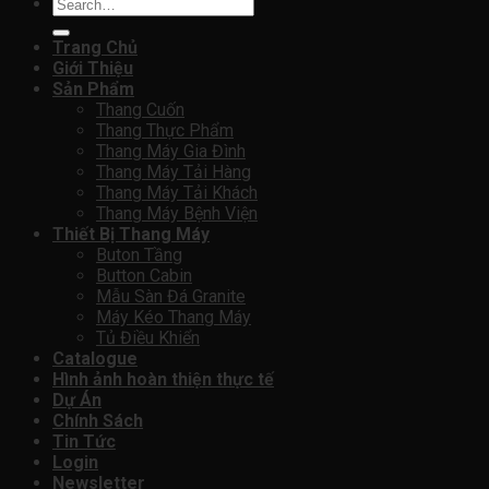
Search
for:
Trang Chủ
Giới Thiệu
Sản Phẩm
Thang Cuốn
Thang Thực Phẩm
Thang Máy Gia Đình
Thang Máy Tải Hàng
Thang Máy Tải Khách
Thang Máy Bệnh Viện
Thiết Bị Thang Máy
Buton Tầng
Button Cabin
Mẫu Sàn Đá Granite
Máy Kéo Thang Máy
Tủ Điều Khiển
Catalogue
Hình ảnh hoàn thiện thực tế
Dự Án
Chính Sách
Tin Tức
Login
Newsletter