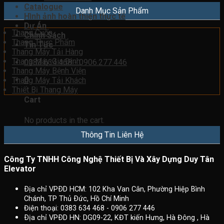
Catalogue
Danh Mục Sản Phẩm
Hình ảnh hoàn thiện thực tế
Dự Án
Thang Cuốn
Chính Sách
Thang Thực Phẩm
Tin Tức
Thang Máy Tải Hàng
Thang Máy Gia Đình
0383.634.468 - 0906.277.446
Thang Máy Bệnh Viện
0
Thang Máy Tải Khách
Thiết Bị Thang Máy
Cart
No products in the cart.
Thông Tin Liên Hệ
Công Ty TNHH Công Nghệ Thiết Bị Và Xây Dựng Duy Tân
Elevator
Ðịa chỉ VPÐD HCM: 102 Kha Van Cân, Phường Hiệp Bình
Chánh, TP Thủ Ðức, Hồ Chí Minh
Điện thoại: 0383 634 468 - 0906 277 446
Ðịa chỉ VPÐD HN: DG09-22, KĐT kiến Hưng, Hà Đông , Hà