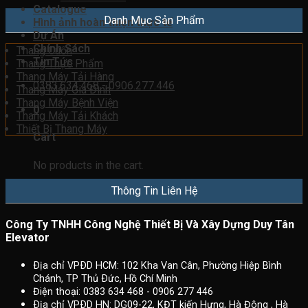
Catalogue
Danh Mục Sản Phẩm
Hình ảnh hoàn thiện thực tế
Dự Án
Chính Sách
Thang Cuốn
Tin Tức
Thang Thực Phẩm
Thang Máy Tải Hàng
0383.634.468 - 0906.277.446
Thang Máy Gia Đình
Thang Máy Bệnh Viện
0
Thang Máy Tải Khách
Thiết Bị Thang Máy
Cart
No products in the cart.
Thông Tin Liên Hệ
Công Ty TNHH Công Nghệ Thiết Bị Và Xây Dựng Duy Tân
Elevator
Ðịa chỉ VPÐD HCM: 102 Kha Van Cân, Phường Hiệp Bình
Chánh, TP Thủ Ðức, Hồ Chí Minh
Điện thoại: 0383 634 468 - 0906 277 446
Ðịa chỉ VPÐD HN: DG09-22, KĐT kiến Hưng, Hà Đông , Hà