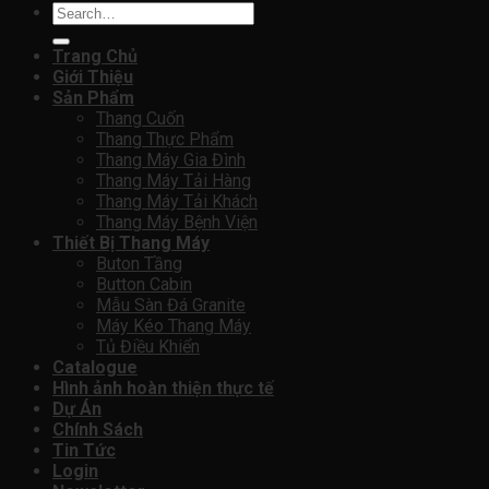
Search
for:
Trang Chủ
Giới Thiệu
Sản Phẩm
Thang Cuốn
Thang Thực Phẩm
Thang Máy Gia Đình
Thang Máy Tải Hàng
Thang Máy Tải Khách
Thang Máy Bệnh Viện
Thiết Bị Thang Máy
Buton Tầng
Button Cabin
Mẫu Sàn Đá Granite
Máy Kéo Thang Máy
Tủ Điều Khiển
Catalogue
Hình ảnh hoàn thiện thực tế
Dự Án
Chính Sách
Tin Tức
Login