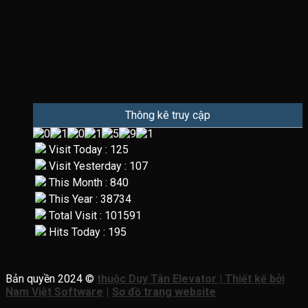
Thông kê truy cập
Visit Today : 125
Visit Yesterday : 107
This Month : 840
This Year : 38734
Total Visit : 101591
Hits Today : 195
Bản quyền 2024 ©
thuộc Duy Tân Elevator | Thiết kế bởi
Nam Việt Software
|
Sơ đồ trang website