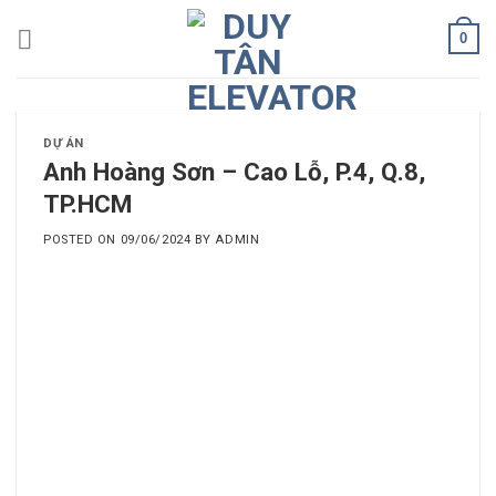
Skip
0
to
content
DỰ ÁN
Anh Hoàng Sơn – Cao Lỗ, P.4, Q.8,
TP.HCM
POSTED ON
09/06/2024
BY
ADMIN