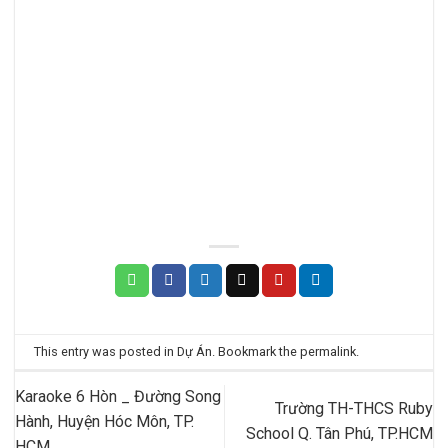
This entry was posted in
Dự Án
. Bookmark the
permalink
.
Karaoke 6 Hòn _ Đường Song
Trường TH-THCS Ruby
Hành, Huyện Hóc Môn, TP.
School Q. Tân Phú, TP.HCM
HCM