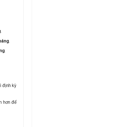
g
.
háng
.
áng
.
ì định kỳ
n hơn để