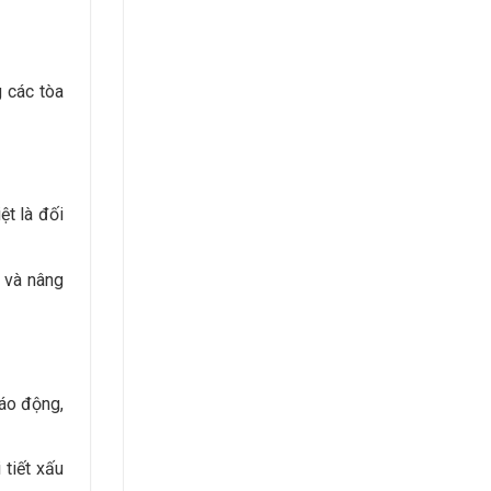
g các tòa
ệt là đối
 và nâng
báo động,
 tiết xấu