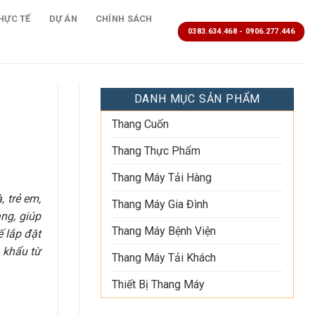
HỰC TẾ
DỰ ÁN
CHÍNH SÁCH
0383.634.468 - 0906.277.446
DANH MỤC SẢN PHẨM
Thang Cuốn
Thang Thực Phẩm
Thang Máy Tải Hàng
 trẻ em,
Thang Máy Gia Đình
ng, giúp
Thang Máy Bệnh Viện
ế lắp đặt
 khẩu từ
Thang Máy Tải Khách
Thiết Bị Thang Máy