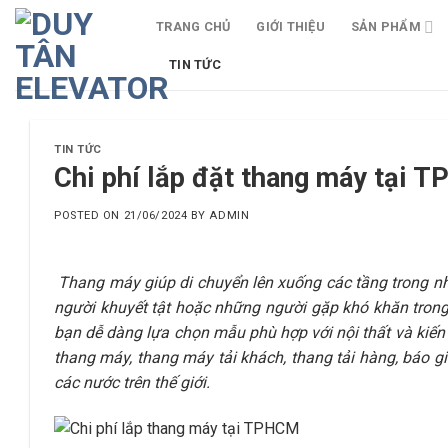
Skip
TRANG CHỦ
GIỚI THIỆU
SẢN PHẨM
to
content
TIN TỨC
TIN TỨC
Chi phí lắp đặt thang máy tại 
POSTED ON
21/06/2024
BY
ADMIN
Thang máy giúp di chuyển lên xuống các tầng trong nhà
người khuyết tật hoặc những người gặp khó khăn trong
bạn dễ dàng lựa chọn mẫu phù hợp với nội thất và kiến
thang máy, thang máy tải khách, thang tải hàng, báo g
các nước trên thế giới.