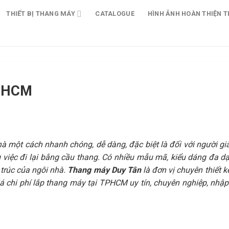
THIẾT BỊ THANG MÁY
CATALOGUE
HÌNH ẢNH HOÀN THIỆN T
TPHCM
 một cách nhanh chóng, dễ dàng, đặc biệt là đối với người già,
 việc đi lại bằng cầu thang. Có nhiều mẫu mã, kiểu dáng đa dạ
 trúc của ngôi nhà.
Thang máy Duy Tân
là đơn vị chuyên thiết k
iá chi phí lắp thang máy tại TPHCM uy tín, chuyên nghiệp, nhập