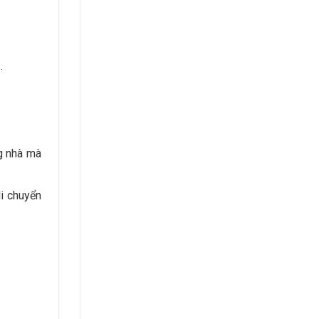
…
g nhà mà
di chuyển