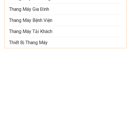
Thang Máy Gia Đình
Thang Máy Bệnh Viện
Thang Máy Tải Khách
Thiết Bị Thang Máy
THÔNG TIN LIÊN HỆ
y TNHH Công Nghệ Thiết Bị Và Xây Dựng
n Elevator
chỉ VPÐD HCM: 102 Kha Van Cân, Phường Hiệp Bình
h, TP Thủ Ðức, Hồ Chí Minh