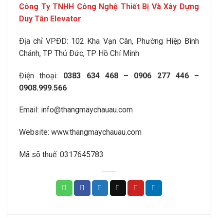
Công Ty TNHH Công Nghệ Thiết Bị Và Xây Dựng
Duy Tân Elevator
Ðịa chỉ VPÐD:
102 Kha Vạn Cân, Phường Hiệp Bình
Chánh
, TP Thủ Ðức, TP Hồ Chí Minh
Điện thoại:
0383 634 468 – 0906 277 446 –
0908.999.566
Email:
info@thangmaychauau.com
Website:
www.thangmaychauau.com
Mã sõ thuế:
0317645783