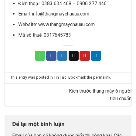
Điện thoại: 0383 634 468 – 0906 277 446
Email:
info@thangmaychauau.com
Website:
www.thangmaychauau.com
Mã sõ thuế:
0317645783
This entry was posted in
Tin Tức
. Bookmark the
permalink
.
Kích thước thang máy 6 người
tiêu chuẩn
Để lại một bình luận
Email của bạn sẽ không được hiển thị công khai.
Các