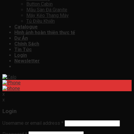
Button Cabin
Mẫu Sàn Đá Granite
Máy Kéo Thang Máy
Tủ Điều Khiển
Catalogue
Hình ảnh hoàn thiện thực tế
Dự Án
Chính Sách
Tin Tức
Login
Newsletter
x
x
Login
Username or email address
*