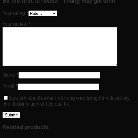
Be the first to review “Thang máy gia đình”
Your rating
*
Your review
*
Name
*
Email
*
Lưu tên của tôi, email, và trang web trong trình duyệt này
cho lần bình luận kế tiếp của tôi.
Related products