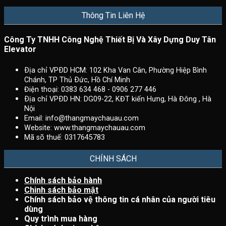
Thông Tin Liên Hệ
Công Ty TNHH Công Nghệ Thiết Bị Và Xây Dựng Duy Tân
Elevator
Ðịa chỉ VPÐD HCM: 102 Kha Van Cân, Phường Hiệp Bình
Chánh, TP Thủ Ðức, Hồ Chí Minh
Điện thoại: 0383 634 468 - 0906 277 446
Ðịa chỉ VPÐD HN: DG09-22, KĐT kiến Hưng, Hà Đông , Hà
Nội
Email:
info@thangmaychauau.com
Website:
www.thangmaychauau.com
Mã sõ thuế:
0317645783
CHÍNH SÁCH
Chính sách bảo hành
Chinh sách bảo mật
Chính sách bảo vệ thông tin cá nhân của người tiêu
dùng
Quy trình mua hàng