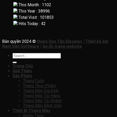
This Month : 1102
This Year : 38996
Total Visit : 101853
Hits Today : 42
Bản quyền 2024 ©
thuộc Duy Tân Elevator | Thiết kế bởi
Nam Việt Software
|
Sơ đồ trang website
Search
for:
Trang Chủ
Giới Thiệu
Sản Phẩm
Thang Cuốn
Thang Thực Phẩm
Thang Máy Gia Đình
Thang Máy Tải Hàng
Thang Máy Tải Khách
Thang Máy Bệnh Viện
Thiết Bị Thang Máy
Buton Tầng