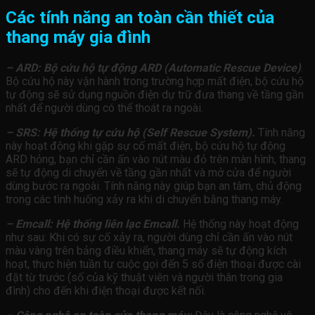
Các tính năng an toàn cần thiết của
thang máy gia đình
– ARD: Bộ cứu hộ tự động ARD (Automatic Rescue Device)
.
Bộ cứu hộ này vận hành trong trường hợp mất điện, bộ cứu hộ
tự động sẽ sử dụng nguồn điện dự trữ đưa thang về tầng gần
nhất để người dùng có thể thoát ra ngoài.
– SRS: Hệ thống tự cứu hộ (Self Rescue System).
Tính năng
này hoạt động khi gặp sự cố mất điện, bộ cứu hộ tự động
ARD hỏng, bạn chỉ cần ấn vào nút màu đỏ trên màn hình, thang
sẽ tự động di chuyển về tầng gần nhất và mở cửa để người
dùng bước ra ngoài. Tính năng này giúp bạn an tâm, chủ động
trong các tình huống xảy ra khi di chuyển bằng thang máy.
– Emcall: Hệ thống liên lạc Emcall.
Hệ thống này hoạt động
như sau: Khi có sự cố xảy ra, người dùng chỉ cần ấn vào nút
màu vàng trên bảng điều khiển, thang máy sẽ tự động kích
hoạt, thực hiện tuần tự cuộc gọi đến 5 số điện thoại được cài
đặt từ trước (số của kỹ thuật viên và người thân trong gia
đình) cho đến khi điện thoại được kết nối.