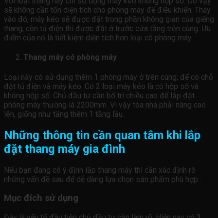
Với loại thang này chỉ sử dụng máy kéo không hộp số. Do vậy
sẽ không cần tốn diện tích cho phòng máy để điều khiển. Thay
vào đó, máy kéo sẽ được đặt trong phần không gian của giếng
thang; còn tủ điện thì được đặt ở trước cửa tầng trên cùng. Ưu
điểm của nó là tiết kiệm diện tích hơn loại có phòng máy.
Thang máy có phòng máy
Loại này có sử dụng thêm 1 phòng máy ở trên cùng; để có chỗ
đặt tủ điện và máy kéo. Có 2 loại máy kéo là có hộp số và
không hộp số. Chủ đầu tư cần bố trí chiều cao để lắp đặt
phòng máy thường là 2200mm. Vì vậy tòa nhà phải nâng cao
lên, giống như tăng thêm 1 tầng lầu.
Những thông tin cần quan tâm khi lắp
đặt thang máy gia đình
Nếu bạn đang có ý định lắp thang máy thì cần xác định rõ
những vấn đề sau để dễ dàng lựa chọn sản phẩm phù hợp :
Mục đích sử dụng
Đây là yếu tố đầu tiên chủ đầu tư cần làm rõ. Hiện nay có 3