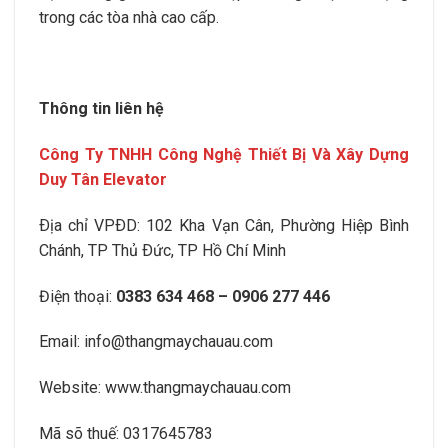
trong các tòa nhà cao cấp.
Thông tin liên hệ
Công Ty TNHH Công Nghệ Thiết Bị Và Xây Dựng
Duy Tân Elevator
Ðịa chỉ VPÐD:
102 Kha Vạn Cân, Phường Hiệp Bình
Chánh
, TP Thủ Ðức, TP Hồ Chí Minh
Điện thoại:
0383 634 468 – 0906 277 446
Email:
info@thangmaychauau.com
Website:
www.thangmaychauau.com
Mã sõ thuế:
0317645783