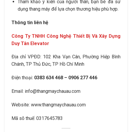
Tham khảo ý kiến của người thân, bạn bè đã sử
dụng thang máy để lựa chọn thương hiệu phù hợp.
Thông tin liên hệ
Công Ty TNHH Công Nghệ Thiết Bị Và Xây Dựng
Duy Tân Elevator
Ðịa chỉ VPÐD:
102 Kha Vạn Cân, Phường Hiệp Bình
Chánh
, TP Thủ Ðức, TP Hồ Chí Minh
Điện thoại:
0383 634 468 – 0906 277 446
Email:
info@thangmaychauau.com
Website:
www.thangmaychauau.com
Mã sõ thuế:
0317645783