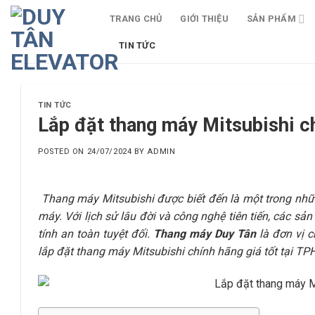
Skip
TRANG CHỦ
GIỚI THIỆU
SẢN PHẨM
to
content
TIN TỨC
TIN TỨC
Lắp đặt thang máy Mitsubishi c
POSTED ON
24/07/2024
BY
ADMIN
Thang máy Mitsubishi được biết đến là một trong những
máy. Với lịch sử lâu đời và công nghệ tiên tiến, các s
tính an toàn tuyệt đối.
Thang máy Duy Tân
là đơn vị c
lắp đặt thang máy Mitsubishi chính hãng giá tốt tại TPH