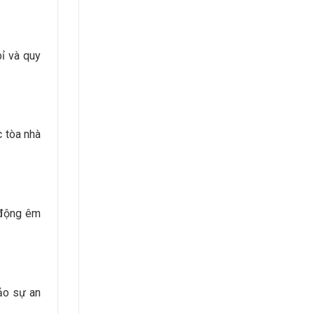
bỉ và quy
c tòa nhà
 động êm
ảo sự an