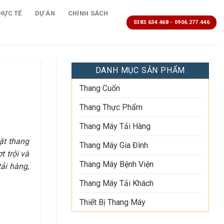
HỰC TẾ
DỰ ÁN
CHÍNH SÁCH
0383.634.468 - 0906.277.446
DANH MỤC SẢN PHẨM
Thang Cuốn
Thang Thực Phẩm
Thang Máy Tải Hàng
ặt thang
Thang Máy Gia Đình
t trội và
Thang Máy Bệnh Viện
ải hàng,
Thang Máy Tải Khách
Thiết Bị Thang Máy