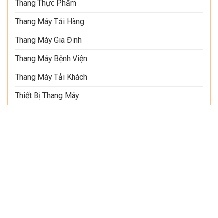
Thang Thực Phẩm
Thang Máy Tải Hàng
Thang Máy Gia Đình
Thang Máy Bệnh Viện
Thang Máy Tải Khách
Thiết Bị Thang Máy
THÔNG TIN LIÊN HỆ
y TNHH Công Nghệ Thiết Bị Và Xây Dựng
n Elevator