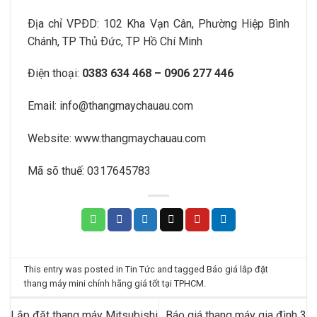
Ðịa chỉ VPÐD:
102 Kha Vạn Cân, Phường Hiệp Bình
Chánh
, TP Thủ Ðức, TP Hồ Chí Minh
Điện thoại:
0383 634 468 – 0906 277 446
Email:
info@thangmaychauau.com
Website:
www.thangmaychauau.com
Mã sõ thuế:
0317645783
This entry was posted in
Tin Tức
and tagged
Báo giá lắp đặt
thang máy mini chính hãng giá tốt tại TPHCM
.
Lắp đặt thang máy Mitsubishi
Báo giá thang máy gia đình 3