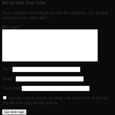
Để lại một bình luận
Email của bạn sẽ không được hiển thị công khai.
Các trường
bắt buộc được đánh dấu
*
Bình luận
*
Tên
*
Email
*
Trang web
Lưu tên của tôi, email, và trang web trong trình duyệt này
cho lần bình luận kế tiếp của tôi.