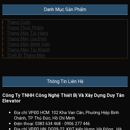
Danh Mục Sản Phẩm
Thang Cuốn
Thang Thực Phẩm
Thang Máy Tải Hàng
Thang Máy Gia Đình
Thang Máy Bệnh Viện
Thang Máy Tải Khách
Thiết Bị Thang Máy
Thông Tin Liên Hệ
Công Ty TNHH Công Nghệ Thiết Bị Và Xây Dựng Duy Tân
Elevator
Ðịa chỉ VPÐD HCM: 102 Kha Van Cân, Phường Hiệp Bình
Chánh, TP Thủ Ðức, Hồ Chí Minh
Điện thoại: 0383 634 468 - 0906 277 446
Ðịa chỉ VPÐD HN: DG09-22, KĐT kiến Hưng, Hà Đông , Hà