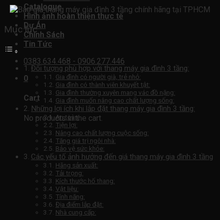
Catalogue
Hình ảnh hoàn thiện thực tế
Dự Án
Mục lục
Chính Sách
Tin Tức
0383.634.468 - 0906.277.446
Đối tượng phù hợp với thang máy gia đình 3 tầng:
Gia đình có người già, trẻ nhỏ:
0
Gia đình có thành viên khuyết tật:
Gia đình thường xuyên mang vác đồ nặng:
Cart
Gia đình muốn nâng cao chất lượng sống:
Những lợi ích khi lắp đặt thang máy gia đình 3 tầng:
An toàn:
No products in the cart.
Tiện lợi:
Nâng cao chất lượng cuộc sống:
Tăng giá trị ngôi nhà:
Bảo vệ sức khỏe:
Các yếu tố ảnh hưởng đến giá thang máy gia đình 3 tầng
Hãng sản xuất:
Tải trọng:
Kích thước hố thang:
Vật liệu:
Tính năng:
Địa điểm lắp đặt:
Nhà cung cấp: