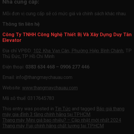
Nhà cung cấp:
Mỗi đơn vị cung cấp sẽ có mức giá và chính sách khác nhau.
Thông tin liên hệ
Công Ty TNHH Công Nghệ Thiết Bị Và Xây Dựng Duy Tân
Elevator
Ðịa chỉ VPÐD:
102 Kha Vạn Cân, Phường Hiệp Bình Chánh
, TP
Thủ Ðức, TP Hồ Chí Minh
Điện thoại:
0383 634 468 – 0906 277 446
Email:
info@thangmaychauau.com
Website:
www.thangmaychauau.com
Mã sõ thuế:
0317645783
This entry was posted in
Tin Tức
and tagged
Báo giá thang
máy gia đình 3 tầng chính hãng tại TPHCM
.
Thang máy Mini giá bao nhiêu? – Cập nhật mới nhất 2024
Thang máy Fuji chính hãng chất lượng tại TPHCM