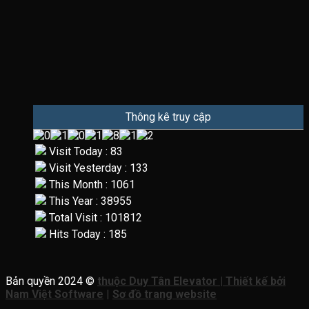
Thông kê truy cập
Visit Today : 83
Visit Yesterday : 133
This Month : 1061
This Year : 38955
Total Visit : 101812
Hits Today : 185
Bản quyền 2024 ©
thuộc Duy Tân Elevator | Thiết kế bởi
Nam Việt Software
|
Sơ đồ trang website