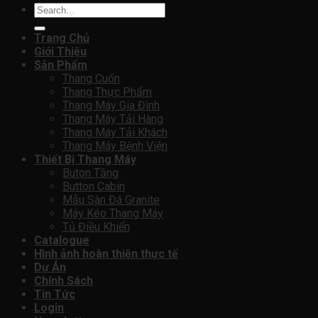
Search
for:
Trang Chủ
Giới Thiệu
Sản Phẩm
Thang Cuốn
Thang Thực Phẩm
Thang Máy Gia Đình
Thang Máy Tải Hàng
Thang Máy Tải Khách
Thang Máy Bệnh Viện
Thiết Bị Thang Máy
Buton Tầng
Button Cabin
Mẫu Sàn Đá Granite
Máy Kéo Thang Máy
Tủ Điều Khiển
Catalogue
Hình ảnh hoàn thiện thực tế
Dự Án
Chính Sách
Tin Tức
Login