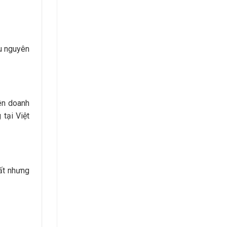
ẩu nguyên
ên doanh
tại Việt
ất nhưng