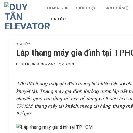
Skip
TRANG CHỦ
GIỚI THIỆU
SẢN PHẨM
to
content
TIN TỨC
TIN TỨC
Lắp thang máy gia đình tại TP
POSTED ON
03/06/2024
BY
ADMIN
Lắp đặt thang máy gia đình mang lại nhiều tiện lợi cho 
khuyết tật. Thang máy gia đình thường được lắp đặt tron
chuyển giữa các tầng trở nên dễ dàng và thuận tiện h
TPHCM, thang máy tải khách, thang tải hàng, thang máy
thế giới.