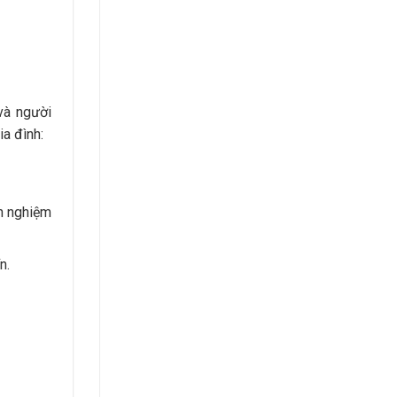
 và người
ia đình:
nh nghiệm
n.