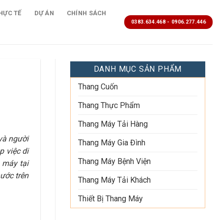
HỰC TẾ
DỰ ÁN
CHÍNH SÁCH
0383.634.468 - 0906.277.446
DANH MỤC SẢN PHẨM
Thang Cuốn
Thang Thực Phẩm
Thang Máy Tải Hàng
 và người
Thang Máy Gia Đình
p việc di
Thang Máy Bệnh Viện
 máy tại
ước trên
Thang Máy Tải Khách
Thiết Bị Thang Máy