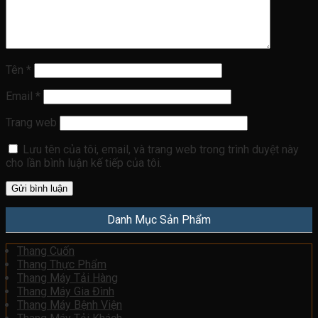
Tên
*
Email
*
Trang web
Lưu tên của tôi, email, và trang web trong trình duyệt này
cho lần bình luận kế tiếp của tôi.
Danh Mục Sản Phẩm
Thang Cuốn
Thang Thực Phẩm
Thang Máy Tải Hàng
Thang Máy Gia Đình
Thang Máy Bệnh Viện