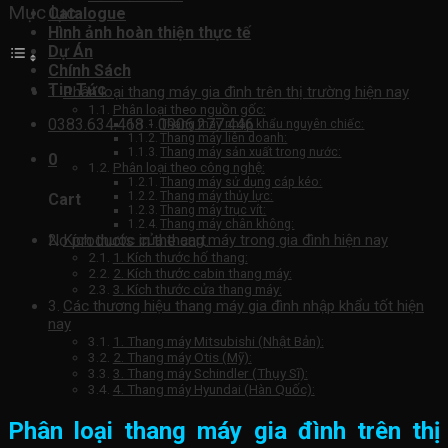
Mục lục
Catalogue
Hình ảnh hoàn thiện thực tế
Dự Án
Chính Sách
Tin Tức
Phân loại thang máy gia đình trên thị trường hiện nay
Phân loại theo nguồn gốc:
0383.634.468 - 0906.277.446
Thang máy nhập khẩu nguyên chiếc:
Thang máy liên doanh:
Thang máy sản xuất trong nước:
0
Phân loại theo công nghệ:
Thang máy sử dụng cáp kéo:
Thang máy thủy lực:
Cart
Thang máy trục vít:
Thang máy chân không:
No products in the cart.
Kích thước của thang máy trong gia đình hiện nay
1. Kích thước hố thang:
2. Kích thước cabin thang máy:
3. Kích thước cửa thang máy:
Các thương hiệu thang máy gia đình nhập khẩu tốt hiện
nay
1. Thang máy Mitsubishi (Nhật Bản):
2. Thang máy Otis (Mỹ):
3. Thang máy Schindler (Thụy Sĩ):
4. Thang máy Hyundai (Hàn Quốc):
Phân loại thang máy gia đình trên thị