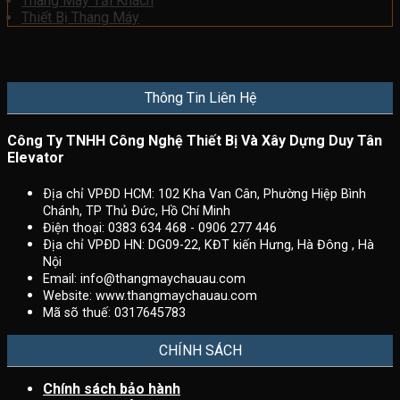
Thang Máy Tải Khách
Thiết Bị Thang Máy
Thông Tin Liên Hệ
Công Ty TNHH Công Nghệ Thiết Bị Và Xây Dựng Duy Tân
Elevator
Ðịa chỉ VPÐD HCM: 102 Kha Van Cân, Phường Hiệp Bình
Chánh, TP Thủ Ðức, Hồ Chí Minh
Điện thoại: 0383 634 468 - 0906 277 446
Ðịa chỉ VPÐD HN: DG09-22, KĐT kiến Hưng, Hà Đông , Hà
Nội
Email:
info@thangmaychauau.com
Website:
www.thangmaychauau.com
Mã sõ thuế:
0317645783
CHÍNH SÁCH
Chính sách bảo hành