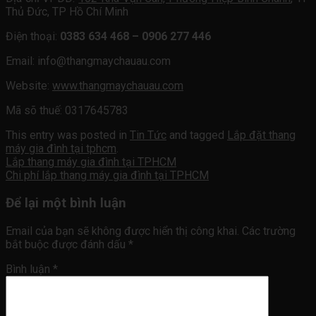
Thủ Ðức, TP Hồ Chí Minh
Điện thoại:
0383 634 468 – 0906 277 446
Email:
info@thangmaychauau.com
Website:
www.thangmaychauau.com
Mã sõ thuế:
0317645783
This entry was posted in
Tin Tức
and tagged
Lắp đặt thang
máy gia đình tại tphcm
.
Lắp thang máy gia đình tại TPHCM
Chi phí lắp thang máy gia đình tại TPHCM
Để lại một bình luận
Email của bạn sẽ không được hiển thị công khai.
Các trường
bắt buộc được đánh dấu
*
Bình luận
*