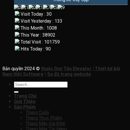
Visit Today : 30
Visit Yesterday : 133
This Month : 1008
This Year : 38902
Total Visit : 101759
Hits Today : 90
Bản quyền 2024 ©
thuộc Duy Tân Elevator | Thiết kế bởi
Nam Việt Software
|
Sơ đồ trang website
Search
for:
Trang Chủ
Giới Thiệu
Sản Phẩm
Thang Cuốn
Thang Thực Phẩm
Thang Máy Gia Đình
Thang Máy Tải Hàng