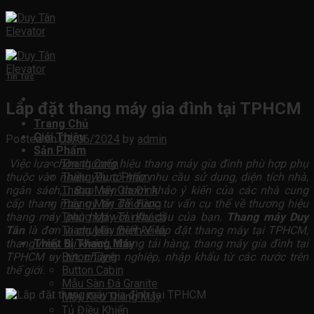
Skip
to
content
Tin Tức
Lắp đặt thang máy gia đình tại TPHCM
Trang Chủ
Giới Thiệu
Posted on
03/06/2024
by
admin
Sản Phẩm
Việc lựa chọn thương hiệu thang máy gia đình phù hợp phụ
Thang Cuốn
thuộc vào nhiều yếu tố như nhu cầu sử dụng, diện tích nhà,
Thang Thực Phẩm
ngân sách,… Bạn nên tham khảo ý kiến của các nhà cung
Thang Máy Gia Đình
cấp thang máy uy tín để được tư vấn cụ thể về thương hiệu
Thang Máy Tải Hàng
thang máy phù hợp với nhu cầu của bạn.
Thang máy Duy
Thang Máy Tải Khách
Tân
là đơn vị chuyên thiết kế lắp đặt thang máy tại TPHCM,
Thang Máy Bệnh Viện
thang máy tải khách, thang tải hàng, thang máy gia đình tại
Thiết Bị Thang Máy
TPHCM uy tín, chuyên nghiệp, nhập khẩu từ các nước trên
Buton Tầng
thế giới.
Button Cabin
Mẫu Sàn Đá Granite
Máy Kéo Thang Máy
Tủ Điều Khiển