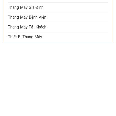
Thang Máy Gia Đình
Thang Máy Bệnh Viện
Thang Máy Tải Khách
Thiết Bị Thang Máy
THÔNG TIN LIÊN HỆ
y TNHH Công Nghệ Thiết Bị Và Xây Dựng
n Elevator
chỉ VPÐD HCM: 102 Kha Van Cân, Phường Hiệp Bình
h, TP Thủ Ðức, Hồ Chí Minh