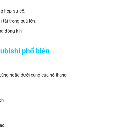
ng hợp sự cố.
tải trọng quá lớn.
a đóng kín.
ubishi phổ biến
 cùng hoặc dưới cùng của hố thang.
ch.
ao.