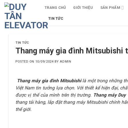
Skip
TRANG CHỦ
GIỚI THIỆU
SẢN PHẨM
to
content
TIN TỨC
TIN TỨC
Thang máy gia đình Mitsubishi t
POSTED ON
10/09/2024
BY
ADMIN
Thang máy gia đình Mitsubishi
là một trong những th
Việt Nam tin tưởng lựa chọn. Với thiết kế hiện đại, 
được vị thế của mình trên thị trường.
Thang máy Duy 
thang tải hàng, lắp đặt thang máy Mitsubishi chính hã
thế giới.