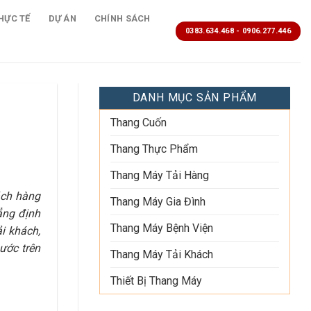
HỰC TẾ
DỰ ÁN
CHÍNH SÁCH
0383.634.468 - 0906.277.446
DANH MỤC SẢN PHẨM
Thang Cuốn
Thang Thực Phẩm
Thang Máy Tải Hàng
ách hàng
Thang Máy Gia Đình
ẳng định
Thang Máy Bệnh Viện
i khách,
ước trên
Thang Máy Tải Khách
Thiết Bị Thang Máy