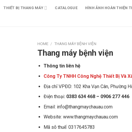
THIẾT BỊ THANG MÁY
CATALOGUE
HÌNH ẢNH HOÀN THIỆN T
HOME
/
THANG MÁY BỆNH VIỆN
Thang máy bệnh viện
Thông tin liên hệ
Công Ty TNHH Công Nghệ Thiết Bị Và X
Ðịa chỉ VPÐD: 102 Kha Vạn Cân, Phường Hi
Điện thoại:
0383 634 468 – 0906 277 446
Email:
info@thangmaychauau.com
Website:
www.thangmaychauau.com
Mã sõ thuế:
0317645783