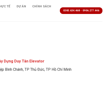
HỰC TẾ
DỰ ÁN
CHÍNH SÁCH
0383.634.468 - 0906.277.446
ây Dựng Duy Tân Elevator
ệp Bình Chánh, TP Thủ Ðức, TP Hồ Chí Minh