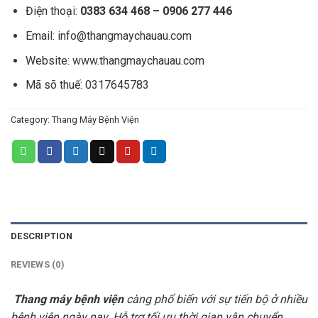
Điện thoại:
0383 634 468 – 0906 277 446
Email:
info@thangmaychauau.com
Website:
www.thangmaychauau.com
Mã sõ thuế:
0317645783
Category:
Thang Máy Bệnh Viện
DESCRIPTION
REVIEWS (0)
Thang máy bệnh viện
càng phổ biến với sự tiến bộ ở nhiều
bệnh viện ngày nay. Hỗ trợ tối ưu thời gian vận chuyển