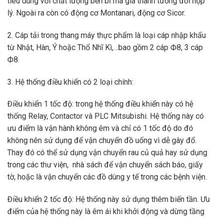
tiêu dùng với chất lượng bền bỉ mà giá thành tương đối hợp
lý. Ngoài ra còn có động cơ Montanari, động cơ Sicor.
2. Cáp tải trong thang máy thực phẩm là loại cáp nhập khẩu
từ Nhật, Hàn, Ý hoặc Thổ Nhĩ Kì,…bao gồm 2 cáp Ф8, 3 cáp
Ф8.
3. Hệ thống điều khiển có 2 loại chính:
Điều khiển 1 tốc độ: trong hệ thống điều khiển này có hệ
thống Relay, Contactor và PLC Mitsubishi. Hệ thống này có
ưu điểm là vận hành không êm và chỉ có 1 tốc độ do đó
không nên sử dụng để vận chuyển đồ uống vì dễ gây đổ.
Thay đó có thể sử dụng vận chuyển rau củ quả hay sử dụng
trong các thư viện, nhà sách để vận chuyển sách báo, giấy
tờ, hoặc là vận chuyển các đồ dùng y tế trong các bệnh viện.
Điều khiển 2 tốc độ: Hệ thống này sử dụng thêm biến tần. Ưu
điểm của hệ thống này là êm ái khi khởi động và dừng tầng