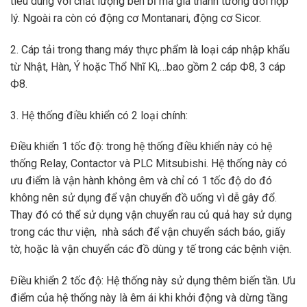
tiêu dùng với chất lượng bền bỉ mà giá thành tương đối hợp
lý. Ngoài ra còn có động cơ Montanari, động cơ Sicor.
2. Cáp tải trong thang máy thực phẩm là loại cáp nhập khẩu
từ Nhật, Hàn, Ý hoặc Thổ Nhĩ Kì,…bao gồm 2 cáp Ф8, 3 cáp
Ф8.
3. Hệ thống điều khiển có 2 loại chính:
Điều khiển 1 tốc độ: trong hệ thống điều khiển này có hệ
thống Relay, Contactor và PLC Mitsubishi. Hệ thống này có
ưu điểm là vận hành không êm và chỉ có 1 tốc độ do đó
không nên sử dụng để vận chuyển đồ uống vì dễ gây đổ.
Thay đó có thể sử dụng vận chuyển rau củ quả hay sử dụng
trong các thư viện, nhà sách để vận chuyển sách báo, giấy
tờ, hoặc là vận chuyển các đồ dùng y tế trong các bệnh viện.
Điều khiển 2 tốc độ: Hệ thống này sử dụng thêm biến tần. Ưu
điểm của hệ thống này là êm ái khi khởi động và dừng tầng